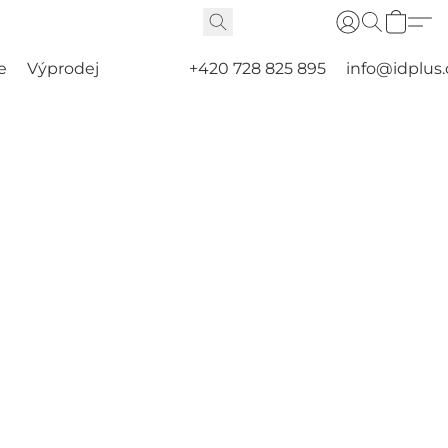
e
Výprodej
+420 728 825 895
info@idplus.